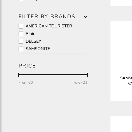
FILTER BY BRANDS
AMERICAN TOURISTER
Blair
DELSEY
SAMSONITE
PRICE
SAMS
From €
0
To €
721
VA