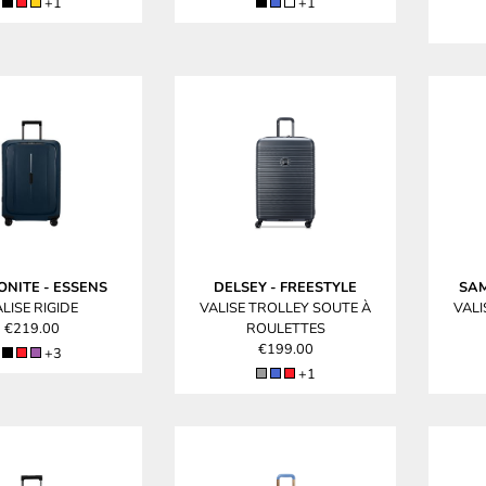
+1
+1
ONITE
-
ESSENS
DELSEY
-
FREESTYLE
SA
LISE RIGIDE
VALISE TROLLEY SOUTE À
VALI
€219.00
ROULETTES
€199.00
+3
+1