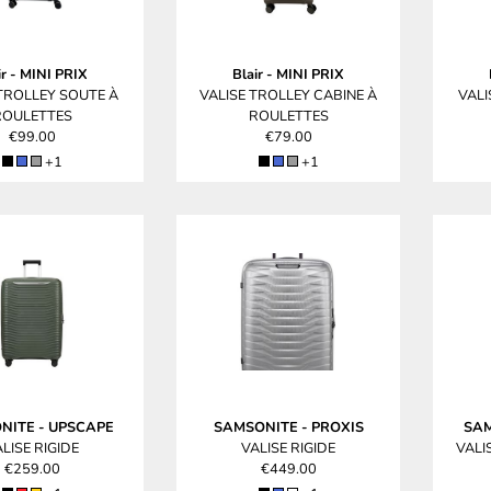
ir
-
MINI PRIX
Blair
-
MINI PRIX
 TROLLEY SOUTE À
VALISE TROLLEY CABINE À
VALI
ROULETTES
ROULETTES
€99.00
€79.00
+1
+1
NITE
-
UPSCAPE
SAMSONITE
-
PROXIS
SA
LISE RIGIDE
VALISE RIGIDE
VALI
€259.00
€449.00