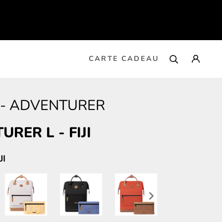
CARTE CADEAU
-
ADVENTURER
URER L
-
FIJI
JI