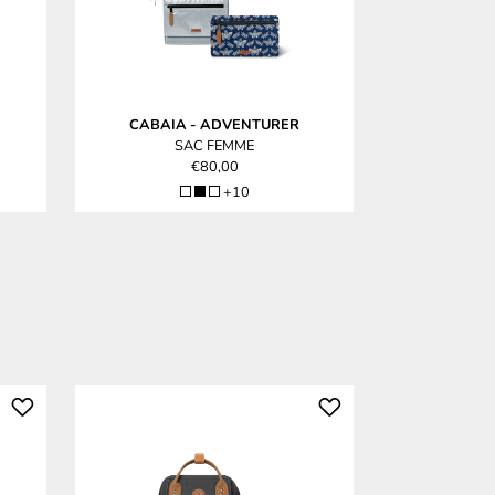
CABAIA
-
ADVENTURER
CABAIA
SAC FEMME
S
€80,00
+10