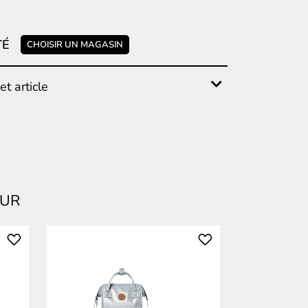
TÉ
CHOISIR UN MAGASIN
t article
EUR