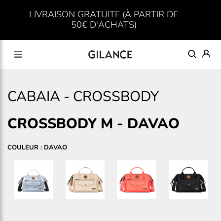
LIVRAISON GRATUITE (À PARTIR DE
50€ D'ACHATS)
CABAIA
-
CROSSBODY
CROSSBODY M
-
DAVAO
COULEUR : DAVAO