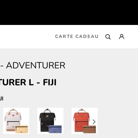
CARTE CADEAU
-
ADVENTURER
URER L
-
FIJI
JI