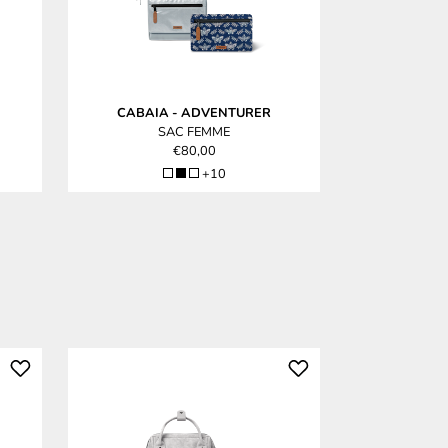
CABAIA
-
ADVENTURER
CABAIA
SAC FEMME
S
€80,00
+10