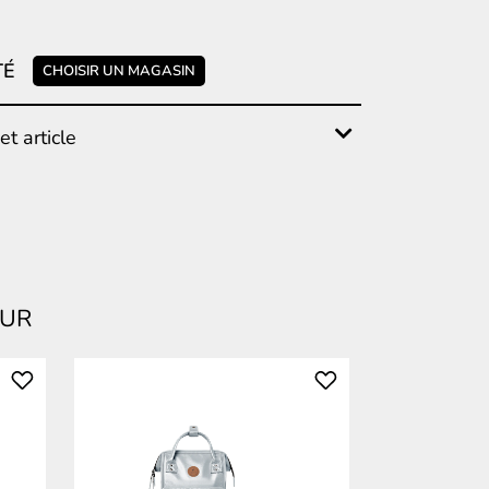
TÉ
CHOISIR UN MAGASIN
t article
EUR