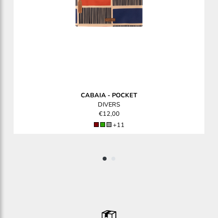
CABAIA
-
POCKET
DIVERS
€12,00
+11