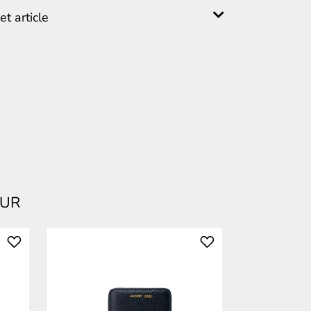
t article
EUR