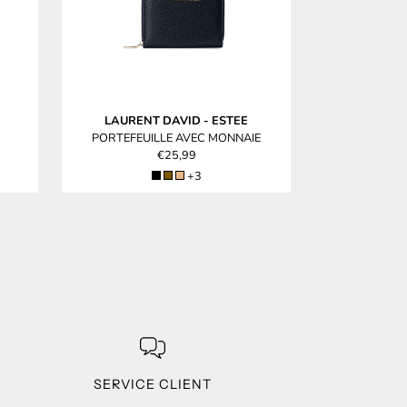
LAURENT DAVID
-
ESTEE
LAUREN
PORTEFEUILLE AVEC MONNAIE
PORTEFEUI
€25,99
+3
SERVICE CLIENT