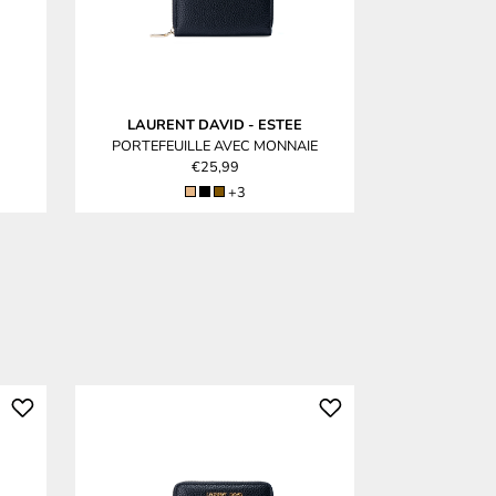
LAURENT DAVID
-
ESTEE
LAUREN
PORTEFEUILLE AVEC MONNAIE
PORTEFEUI
€25,99
+3