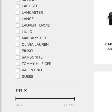
LACOSTE
LANCASTER
LANCEL
LAURENT DAVID
LIU JO
MAC ALYSTER
CAB
OLIVIA LAUREN
SAN
PINKO
SAMSONITE
TOMMY HILFIGER
VALENTINO
GUESS
PRIX
De €
0
à €
721