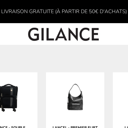
LIVRAISON GRATUITE (À PARTIR DE 50€ D'ACHATS)
ANCE
-
SOUPLE
LANCEL
-
PREMIER FLIRT
L