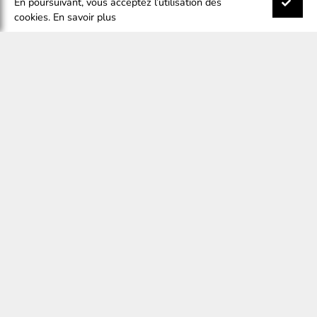
En poursuivant, vous acceptez l’utilisation des
CABAIA
-
TRAVEL KIT
cookies.
En savoir plus
TROUSSE DE TOILETTE
€40,00